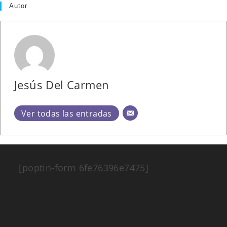
Autor
Jesús Del Carmen
Ver todas las entradas
[poptin-form 6fe76396e7475]